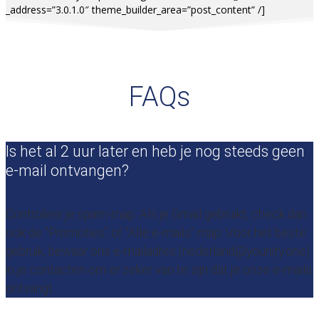
_address=”3.0.1.0″ theme_builder_area=”post_content” /]
FAQs
Is het al 2 uur later en heb je nog steeds geen
e-mail ontvangen?
Controleer je spam-map. Als je Gmail gebruikt, check dan
ook de “Promoties” of “Alle e-mails” map. Voor het beste
gebruik, bewaar ons e-mailadres (nederland@younity.one)
in je contacten om er zeker van te zijn dat je onze e-mails
ontvangt.