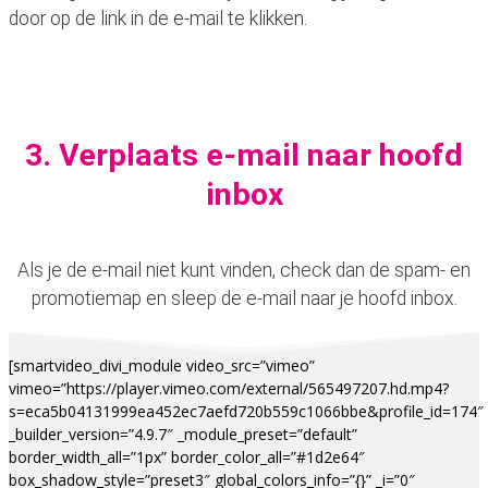
door op de link in de e-mail te klikken.
3. Verplaats e-mail naar hoofd
inbox
Als je de e-mail niet kunt vinden, check dan de spam- en
promotiemap en sleep de e-mail naar je hoofd inbox.
[smartvideo_divi_module video_src=”vimeo”
vimeo=”https://player.vimeo.com/external/565497207.hd.mp4?
s=eca5b04131999ea452ec7aefd720b559c1066bbe&profile_id=174″
_builder_version=”4.9.7″ _module_preset=”default”
border_width_all=”1px” border_color_all=”#1d2e64″
box_shadow_style=”preset3″ global_colors_info=”{}” _i=”0″